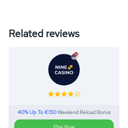
Related reviews
40% Up To €150
Weekend Reload Bonus
Play Now