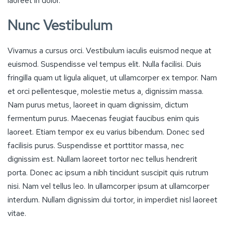
laoreet in dolor.
Nunc Vestibulum
Vivamus a cursus orci. Vestibulum iaculis euismod neque at
euismod. Suspendisse vel tempus elit. Nulla facilisi. Duis
fringilla quam ut ligula aliquet, ut ullamcorper ex tempor. Nam
et orci pellentesque, molestie metus a, dignissim massa.
Nam purus metus, laoreet in quam dignissim, dictum
fermentum purus. Maecenas feugiat faucibus enim quis
laoreet. Etiam tempor ex eu varius bibendum. Donec sed
facilisis purus. Suspendisse et porttitor massa, nec
dignissim est. Nullam laoreet tortor nec tellus hendrerit
porta. Donec ac ipsum a nibh tincidunt suscipit quis rutrum
nisi. Nam vel tellus leo. In ullamcorper ipsum at ullamcorper
interdum. Nullam dignissim dui tortor, in imperdiet nisl laoreet
vitae.