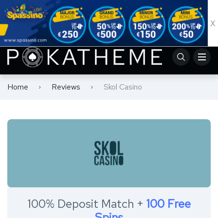
X
Roulette News
Crypto Casinos
Elements
Poker News
Online Casinos
GEO-location
Blackjack Video Tips
Newest Casinos
Affiliate Review Lists
Home
Reviews
Skol Casino
Post Blocks
Fastest Withdrawal Casinos
Affiliate Review Tables
Post Sample
Top Certified Casinos
Affiliate Single Blocks
Mobile Casinos
Affiliate General Blocks
Live Casinos
Affiliate Single Reviews
100% Deposit Match +
100 Free
Instant Play Casinos
Affiliate Single Sticky
Spins