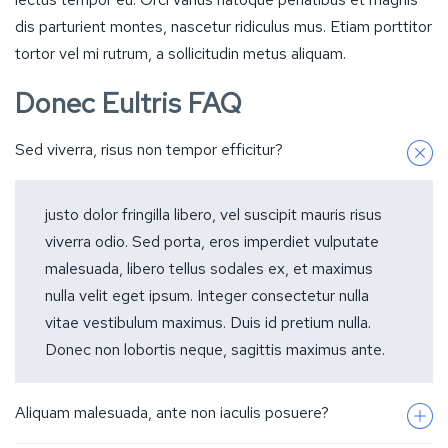
dis parturient montes, nascetur ridiculus mus. Etiam porttitor
tortor vel mi rutrum, a sollicitudin metus aliquam.
Donec Eultris FAQ
Sed viverra, risus non tempor efficitur?
justo dolor fringilla libero, vel suscipit mauris risus
viverra odio. Sed porta, eros imperdiet vulputate
malesuada, libero tellus sodales ex, et maximus
nulla velit eget ipsum. Integer consectetur nulla
vitae vestibulum maximus. Duis id pretium nulla.
Donec non lobortis neque, sagittis maximus ante.
Aliquam malesuada, ante non iaculis posuere?