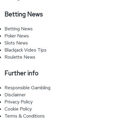
Betting News
Betting News
Poker News
Slots News
Blackjack Video Tips
Roulette News
Further info
Responsible Gambling
Disclaimer
Privacy Policy
Cookie Policy
Terms & Conditions