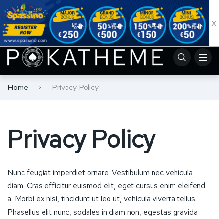
X
Roulette News
Crypto Casinos
Elements
Poker News
Online Casinos
GEO-location
Blackjack Video Tips
Newest Casinos
Affiliate Review Lists
Home
Privacy Policy
Post Blocks
Fastest Withdrawal Casinos
Affiliate Review Tables
Privacy Policy
Post Sample
Top Certified Casinos
Affiliate Single Blocks
Mobile Casinos
Affiliate General Blocks
Nunc feugiat imperdiet ornare. Vestibulum nec vehicula
diam. Cras efficitur euismod elit, eget cursus enim eleifend
Live Casinos
Affiliate Single Reviews
a. Morbi ex nisi, tincidunt ut leo ut, vehicula viverra tellus.
Instant Play Casinos
Affiliate Single Sticky
Phasellus elit nunc, sodales in diam non, egestas gravida