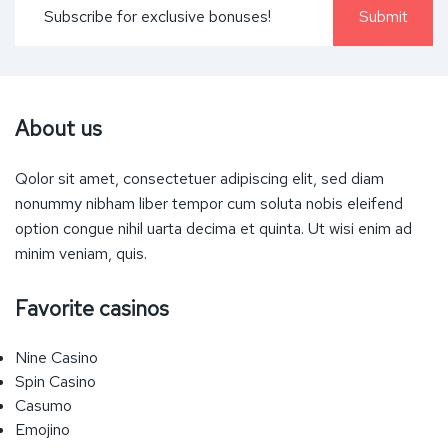
About us
Qolor sit amet, consectetuer adipiscing elit, sed diam
nonummy nibham liber tempor cum soluta nobis eleifend
option congue nihil uarta decima et quinta. Ut wisi enim ad
minim veniam, quis.
Favorite casinos
Nine Casino
Spin Casino
Casumo
Emojino