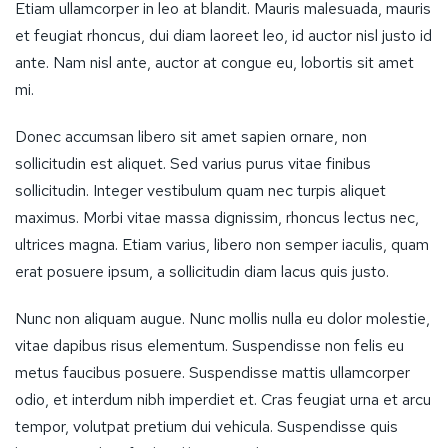
Etiam ullamcorper in leo at blandit. Mauris malesuada, mauris
et feugiat rhoncus, dui diam laoreet leo, id auctor nisl justo id
ante. Nam nisl ante, auctor at congue eu, lobortis sit amet
mi.
Donec accumsan libero sit amet sapien ornare, non
sollicitudin est aliquet. Sed varius purus vitae finibus
sollicitudin. Integer vestibulum quam nec turpis aliquet
maximus. Morbi vitae massa dignissim, rhoncus lectus nec,
ultrices magna. Etiam varius, libero non semper iaculis, quam
erat posuere ipsum, a sollicitudin diam lacus quis justo.
Nunc non aliquam augue. Nunc mollis nulla eu dolor molestie,
vitae dapibus risus elementum. Suspendisse non felis eu
metus faucibus posuere. Suspendisse mattis ullamcorper
odio, et interdum nibh imperdiet et. Cras feugiat urna et arcu
tempor, volutpat pretium dui vehicula. Suspendisse quis