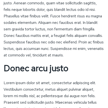
justo. Aenean commodo, quam vitae sollicitudin sagittis,
Affiliate Single Wide
felis neque lobortis dolor, quis blandit lectus odio id nisi.
Phasellus vitae finibus velit. Fusce hendrerit risus eu magna
Affiliate Single Minimal
sodales elementum. Aliquam nec faucibus erat. In blandit
sem gravida tortor luctus, non fermentum diam fringilla.
Best Casino Advisor
Donec faucibus mattis erat, a feugiat felis aliquam convallis.
Suspendisse faucibus nec odio nec eleifend. Proin ac finibus
World’s Best Casinos
lectus, quis accumsan nunc. Suspendisse mi enim, venenatis
at commodo vel, tincidunt at mauris.
Gates of Olympus
Donec arcu justo
Card Games
Trusted And Always Updated
Lorem ipsum dolor sit amet, consectetur adipiscing elit.
Vestibulum consectetur, metus aliquet pulvinar aliquet,
Learn The Game. Then Play.
lorem mi mollis nisl, ac pellentesque dui augue non felis.
Praesent sed sollicitudin justo. Maecenas vehicula tellus
Welcome to PokaTheme