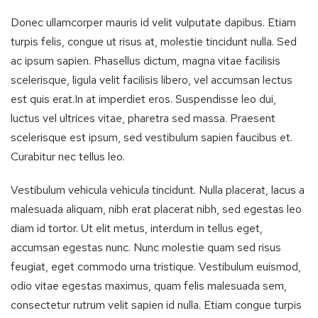
Donec ullamcorper mauris id velit vulputate dapibus. Etiam
turpis felis, congue ut risus at, molestie tincidunt nulla. Sed
ac ipsum sapien. Phasellus dictum, magna vitae facilisis
scelerisque, ligula velit facilisis libero, vel accumsan lectus
est quis erat.In at imperdiet eros. Suspendisse leo dui,
luctus vel ultrices vitae, pharetra sed massa. Praesent
scelerisque est ipsum, sed vestibulum sapien faucibus et.
Curabitur nec tellus leo.
Vestibulum vehicula vehicula tincidunt. Nulla placerat, lacus a
malesuada aliquam, nibh erat placerat nibh, sed egestas leo
diam id tortor. Ut elit metus, interdum in tellus eget,
accumsan egestas nunc. Nunc molestie quam sed risus
feugiat, eget commodo urna tristique. Vestibulum euismod,
odio vitae egestas maximus, quam felis malesuada sem,
consectetur rutrum velit sapien id nulla. Etiam congue turpis