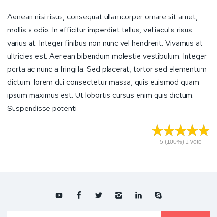
Aenean nisi risus, consequat ullamcorper ornare sit amet,
mollis a odio. In efficitur imperdiet tellus, vel iaculis risus
varius at. Integer finibus non nunc vel hendrerit. Vivamus at
ultricies est. Aenean bibendum molestie vestibulum. Integer
porta ac nunc a fringilla. Sed placerat, tortor sed elementum
dictum, lorem dui consectetur massa, quis euismod quam
ipsum maximus est. Ut lobortis cursus enim quis dictum.
Suspendisse potenti.
5
(100%)
1
vote