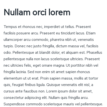
Nullam orci lorem
Tempus et rhoncus nec, imperdiet ut tellus. Praesent
facilisis posuere arcu. Praesent eu tincidunt lacus. Etiam
ullamcorper arcu commodo, pharetra nibh ut, venenatis
turpis. Donec nec justo fringilla, dictum massa vel, facilisis
odio. Pellentesque at blandit dolor, et aliquam est. Phasellus
pellentesque nulla non lacus scelerisque ultricies. Praesent
nec ultricies felis, eget ornare magna. Ut porttitor nibh vel
fringilla lacinia. Sed non enim sit amet sapien rhoncus
elementum ut ut erat. Proin sapien massa, mollis at tortor
quis, feugiat finibus ligula. Quisque venenatis elit nisl, a
cursus ante faucibus non. Lorem ipsum dolor sit amet,
consectetur adipiscing elit. Nullam quis fringilla arcu.
Suspendisse commodo scelerisque mauris vel pellentesque.