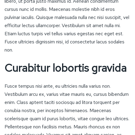
libero, ut porta justo maximus id. Aenean condimentum
cursus nunc id mollis. Maecenas molestie nibh id eros
Enter Blackjack
pulvinar iaculis. Quisque malesuada nulla nec nisi suscipit, vel
efficitur lectus ullamcorper. Vestibulum sit amet nulla mi.
Friday Jackpot
Etiam luctus turpis vel tellus varius egestas nec eget est.
Fusce ultricies dignissim nisi, id consectetur lacus sodales
Online Gambling
non.
Poka Icons
Curabitur lobortis gravida
Typography
Fusce tempus nisi ante, eu ultricies nulla varius non.
General Blocks
Vestibulum arcu ex, varius vitae mauris eu, cursus bibendum
enim. Class aptent taciti sociosqu ad litora torquent per
conubia nostra, per inceptos himenaeos. Maecenas
scelerisque quam id purus lobortis, vitae congue leo ultrices.
Pellentesque non facilisis metus. Mauris rhoncus ex non
sodales malesuada. Vivamus sit amet aliquam sapien, ac