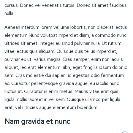
cursus. Donec vel venenatis turpis. Donec sit amet faucibus
nulla.
Aenean interdum lorem vel urna lobortis, non placerat lectus
elementum.Nunc volutpat imperdiet diam, a commodo nunc
ultrices sit amet. Integer euismod pulvinar nulla. Ut rutrum
vitae lectus quis aliquam. Quisque quis tellus imperdiet,
pulvinar ex ut, varius magna. Cras semper, enim non iaculis
aliquet, leo erat elementum nibh, eget fringilla ipsum dolor id
sem. Cras molestie dui sapien, id egestas odio fermentum
ac. Curabitur pellentesque gravida augue, eu iaculis nunc
luctus at. Curabitur in enim metus. Mauris vitae erat quis
ligula mollis laoreet in vel sem. Quisque ullamcorper ligula
erat, vel ultricies augue elementum bibendum.
Nam gravida et nunc