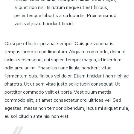
aliquet non nisi. In rutrum neque ut est finibus,
pellentesque lobortis arcu lobortis. Proin euismod
velit vel justo tincidunt tincid
Quisque efficitur pulvinar semper. Quisque venenatis
tempus lorem in condimentum. Aliquam commodo, dolor at
lacinia scelerisque, dui sapien tempor magna, id interdum
odio arcu ac mi. Phasellus nunc ligula, hendrerit vitae
fermentum quis, finibus vel dolor. Etiam tincidunt non nibh ac
pharetra. Ut ut sem vitae justo sollicitudin consequat. Ut
porttitor commodo velit et porta. Vestibulum mattis
commodo elit, sit amet consectetur orci ultrices vel. Sed
egestas, massa non tempor bibendum, lacus mi aliquet nulla,
eu sollicitudin ante nisi non erat.