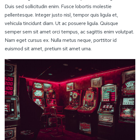
Duis sed sollicitudin enim. Fusce lobortis molestie
pellentesque. Integer justo nisl, tempor quis ligula et,
vehicula tincidunt diam. Ut ac posuere ligula. Quisque
semper sem sit amet orci tempus, ac sagittis enim volutpat.
Nam eget cursus ex. Nulla metus neque, porttitor id
euismod sit amet, pretium sit amet urna.