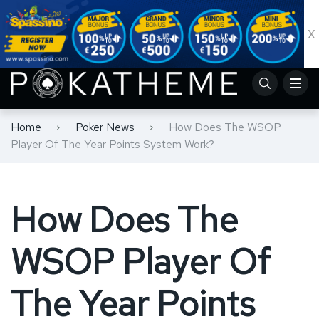
X
Roulette News
Crypto Casinos
Elements
Poker News
Online Casinos
GEO-location
Blackjack Video Tips
Newest Casinos
Affiliate Review Lists
Home
Poker News
How Does The WSOP
Player Of The Year Points System Work?
Post Blocks
Fastest Withdrawal Casinos
Affiliate Review Tables
Post Sample
Top Certified Casinos
Affiliate Single Blocks
How Does The
Mobile Casinos
Affiliate General Blocks
WSOP Player Of
Live Casinos
Affiliate Single Reviews
The Year Points
Instant Play Casinos
Affiliate Single Sticky