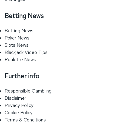
Betting News
Betting News
Poker News
Slots News
Blackjack Video Tips
Roulette News
Further info
Responsible Gambling
Disclaimer
Privacy Policy
Cookie Policy
Terms & Conditions