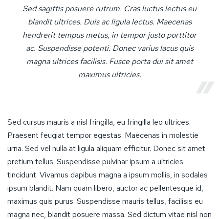
Sed sagittis posuere rutrum. Cras luctus lectus eu
blandit ultrices. Duis ac ligula lectus. Maecenas
hendrerit tempus metus, in tempor justo porttitor
ac. Suspendisse potenti. Donec varius lacus quis
magna ultrices facilisis. Fusce porta dui sit amet
maximus ultricies.
Sed cursus mauris a nisl fringilla, eu fringilla leo ultrices.
Praesent feugiat tempor egestas. Maecenas in molestie
urna. Sed vel nulla at ligula aliquam efficitur. Donec sit amet
pretium tellus. Suspendisse pulvinar ipsum a ultricies
tincidunt. Vivamus dapibus magna a ipsum mollis, in sodales
ipsum blandit. Nam quam libero, auctor ac pellentesque id,
maximus quis purus. Suspendisse mauris tellus, facilisis eu
magna nec, blandit posuere massa. Sed dictum vitae nisl non