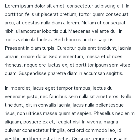
Lorem ipsum dolor sit amet, consectetur adipiscing elit. In
porttitor, felis ut placerat pretium, tortor quam consequat
Enter Blackjack
arcu, at egestas nulla diam a lorem. Nullam ut consequat
Friday Jackpot
nibh, ullamcorper lobortis dui. Maecenas vel ante dui. In
mollis vehicula facilisis. Sed rhoncus auctor sagittis.
Online Gambling
Praesent in diam turpis. Curabitur quis erat tincidunt, lacinia
urna in, ornare dolor. Sed elementum, massa et ultrices
Poka Icons
rhoncus, neque orci luctus ex, et porttitor ipsum sem vitae
quam. Suspendisse pharetra diam in accumsan sagittis.
Typography
In imperdiet, lacus eget tempor tempus, lectus dui
General Blocks
venenatis justo, nec faucibus sem nulla sit amet eros. Nulla
tincidunt, elit in convallis lacinia, lacus nulla pellentesque
risus, non ultrices massa quam at sapien. Phasellus nec enim
aliquam, posuere ex et, feugiat nisl. In viverra, magna
pulvinar consectetur fringilla, orci orci commodo leo, id
vestibulum libero est at lectus. Quisque tempor massa id